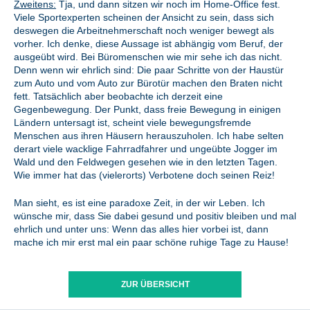
Zweitens:
Tja, und dann sitzen wir noch im Home-Office fest.
Viele Sportexperten scheinen der Ansicht zu sein, dass sich
deswegen die Arbeitnehmerschaft noch weniger bewegt als
vorher. Ich denke, diese Aussage ist abhängig vom Beruf, der
ausgeübt wird. Bei Büromenschen wie mir sehe ich das nicht.
Denn wenn wir ehrlich sind: Die paar Schritte von der Haustür
zum Auto und vom Auto zur Bürotür machen den Braten nicht
fett. Tatsächlich aber beobachte ich derzeit eine
Gegenbewegung. Der Punkt, dass freie Bewegung in einigen
Ländern untersagt ist, scheint viele bewegungsfremde
Menschen aus ihren Häusern herauszuholen. Ich habe selten
derart viele wacklige Fahrradfahrer und ungeübte Jogger im
Wald und den Feldwegen gesehen wie in den letzten Tagen.
Wie immer hat das (vielerorts) Verbotene doch seinen Reiz!
Man sieht, es ist eine paradoxe Zeit, in der wir Leben. Ich
wünsche mir, dass Sie dabei gesund und positiv bleiben und mal
ehrlich und unter uns: Wenn das alles hier vorbei ist, dann
mache ich mir erst mal ein paar schöne ruhige Tage zu Hause!
ZUR ÜBERSICHT